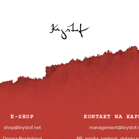
E-SHOP
KONTAKT NA KAP
shop@krystof.net
management@krystof.
Denisa Beránková
PR, média, partneři, dotazy 