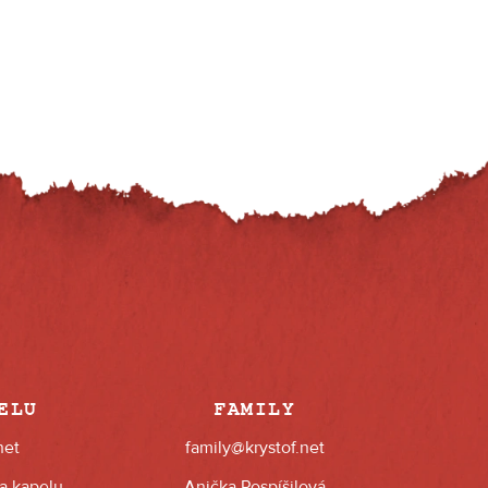
ELU
FAMILY
net
family@krystof.net
na kapelu
Anička Pospíšilová