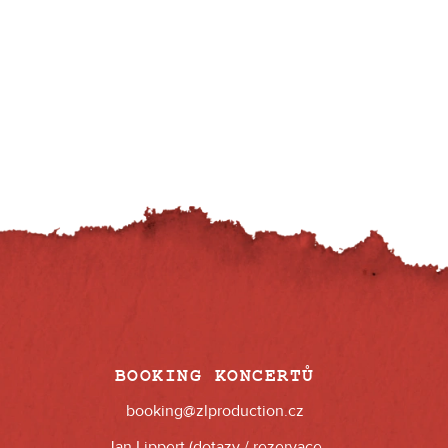
BOOKING KONCERTŮ
booking@zlproduction.cz
Jan Lippert (dotazy / rezervace