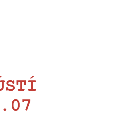
ÚSTÍ
.07