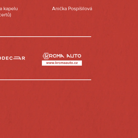
na kapelu
Anička Pospíšilová
ertů)