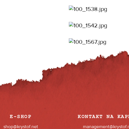
E-SHOP
KONTAKT NA KAP
shop@krystof.net
management@krystof.