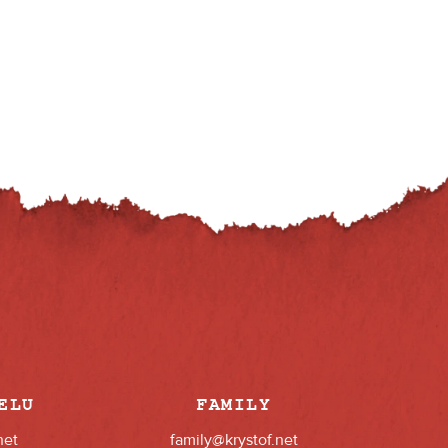
ELU
FAMILY
net
family@krystof.net