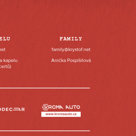
ELU
FAMILY
net
family@krystof.net
na kapelu
Anička Pospíšilová
ertů)