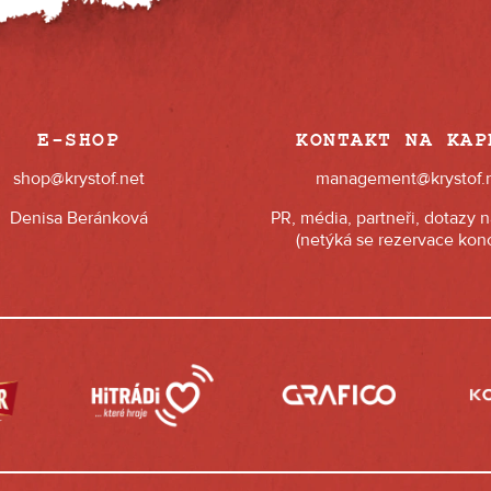
E-SHOP
KONTAKT NA KAP
shop@krystof.net
management@krystof.
Denisa Beránková
PR, média, partneři, dotazy 
(netýká se rezervace konc