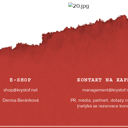
E-SHOP
KONTAKT NA KAP
shop@krystof.net
management@krystof.
Denisa Beránková
PR, média, partneři, dotazy 
(netýká se rezervace konc