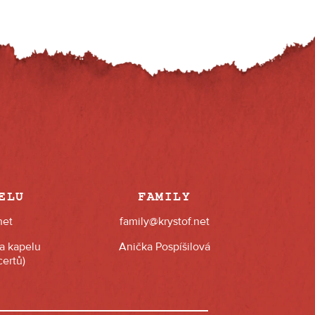
ELU
FAMILY
net
family@krystof.net
na kapelu
Anička Pospíšilová
ertů)