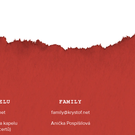
ELU
FAMILY
net
family@krystof.net
na kapelu
Anička Pospíšilová
ertů)