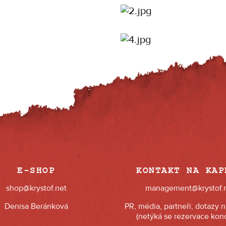
E-SHOP
KONTAKT NA KAP
shop@krystof.net
management@krystof.
Denisa Beránková
PR, média, partneři, dotazy 
(netýká se rezervace konc