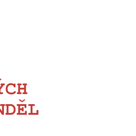
ÝCH
NDĚL