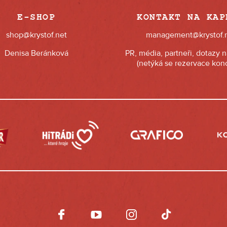
E-SHOP
KONTAKT NA KAP
shop@krystof.net
management@krystof.
Denisa Beránková
PR, média, partneři, dotazy 
(netýká se rezervace konc