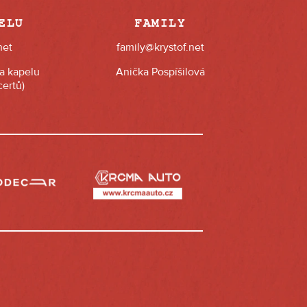
ELU
FAMILY
net
family@krystof.net
na kapelu
Anička Pospíšilová
ertů)