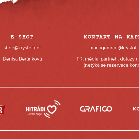
E-SHOP
KONTAKT NA KAP
shop@krystof.net
management@krystof.
Denisa Beránková
PR, média, partneři, dotazy 
(netýká se rezervace konc