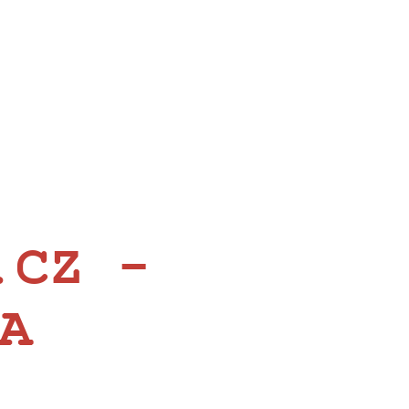
.CZ -
A