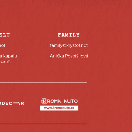
ELU
FAMILY
net
family@krystof.net
na kapelu
Anička Pospíšilová
ertů)