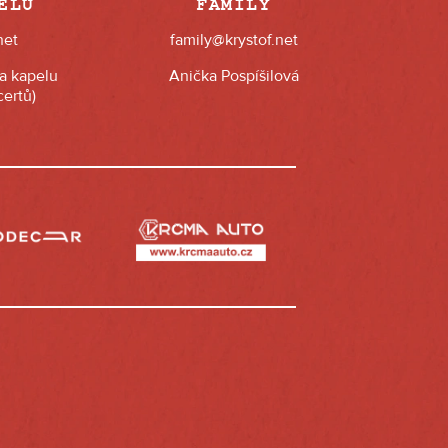
ELU
FAMILY
net
family@krystof.net
na kapelu
Anička Pospíšilová
ertů)