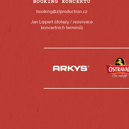
BOOKING KONCERTŮ
booking@zlproduction.cz
Jan Lippert (dotazy / rezervace
koncertních termínů)