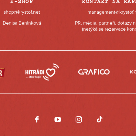
E-SHOP
KONTAKT NA KAP
shop@krystof.net
management@krystof.
Denisa Beránková
PR, média, partneři, dotazy 
(netýká se rezervace konc