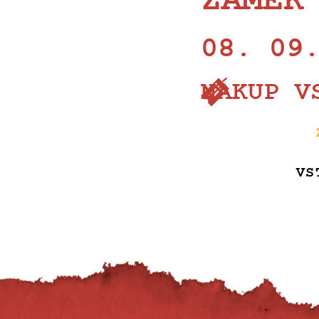
ZÁMEK
08. 09
NÁKUP V
VS