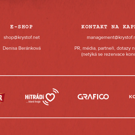
E-SHOP
KONTAKT NA KAP
shop@krystof.net
management@krystof.
Denisa Beránková
PR, média, partneři, dotazy 
(netýká se rezervace konc