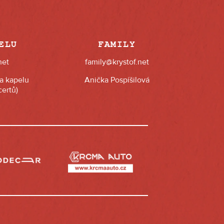
ELU
FAMILY
net
family@krystof.net
na kapelu
Anička Pospíšilová
ertů)