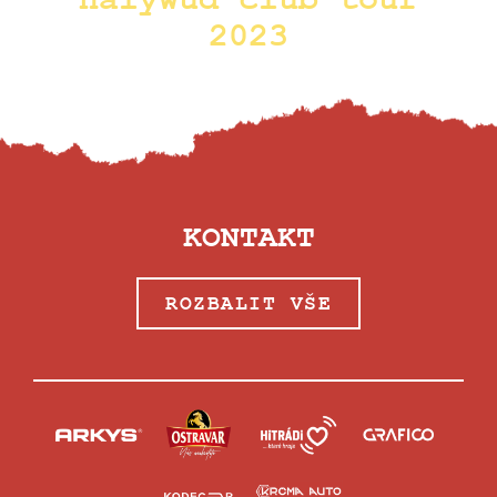
Halywůd club tour
2023
KONTAKT
ROZBALIT VŠE